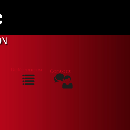
e
ON
Références
Contact