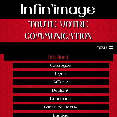
Infin'image
TOUTE VOTRE
COMMUNICATION
MENU
Dépliant
Accueil
Catalogue
Graphisme
Flyer
Impression
Affiche
Publicité
Dépliant
Brochure
Vidéo
Carte de voeux
Internet
Bureau